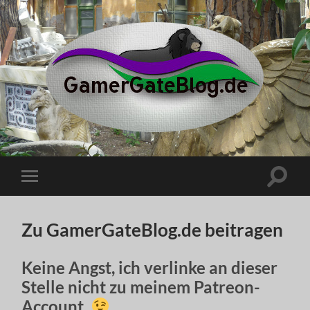
gamergateblog.de
Suchfe
Mobile-
ein-/a
Menü
ein-/ausblenden
Zu GamerGateBlog.de beitragen
Keine Angst, ich verlinke an dieser
Stelle nicht zu meinem Patreon-
Account.