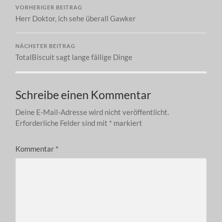
VORHERIGER BEITRAG
Herr Doktor, ich sehe überall Gawker
NÄCHSTER BEITRAG
TotalBiscuit sagt lange fällige Dinge
Schreibe einen Kommentar
Deine E-Mail-Adresse wird nicht veröffentlicht.
Erforderliche Felder sind mit
*
markiert
Kommentar
*