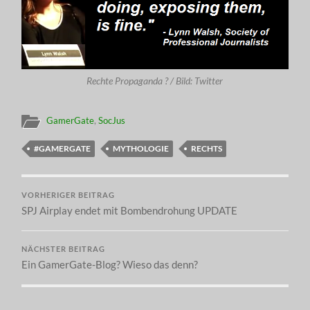
Rechte Propaganda ? / Bild: Twitter
GamerGate
,
SocJus
#GAMERGATE
MYTHOLOGIE
RECHTS
VORHERIGER BEITRAG
SPJ Airplay endet mit Bombendrohung UPDATE
NÄCHSTER BEITRAG
Ein GamerGate-Blog? Wieso das denn?